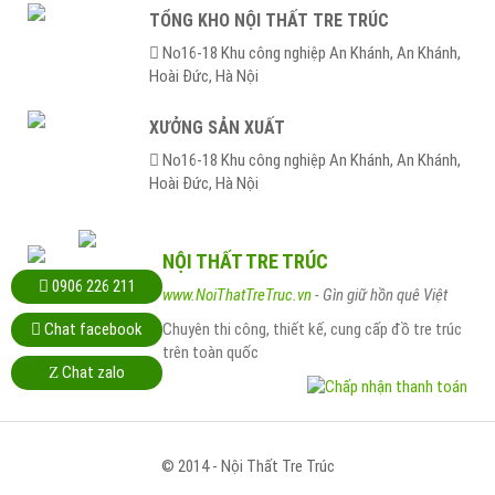
TỔNG KHO NỘI THẤT TRE TRÚC
No16-18 Khu công nghiệp An Khánh, An Khánh,
Hoài Ðức, Hà Nội
XƯỞNG SẢN XUẤT
No16-18 Khu công nghiệp An Khánh, An Khánh,
Hoài Ðức, Hà Nội
NỘI THẤT TRE TRÚC
0906 226 211
www.NoiThatTreTruc.vn
- Gìn giữ hồn quê Việt
Chuyên thi công, thiết kế, cung cấp đồ tre trúc
Chat facebook
trên toàn quốc
Chat zalo
Z
© 2014 - Nội Thất Tre Trúc