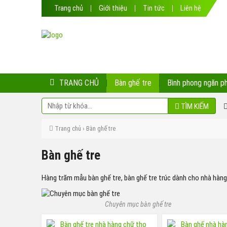
Trang chủ
Giới thiệu
Tin tức
Liên hệ
TRANG CHỦ
Bàn ghế tre
Bình phong ngăn p
TÌM KIẾM
Trang chủ
› Bàn ghế tre
Bàn ghế tre
Hàng trăm mẫu bàn ghế tre, bàn ghế tre trúc dành cho nhà hàng,
Chuyên mục bàn ghế tre