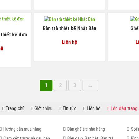
Bàn trà thiết kế Nhật Bản
Ghế 
 thiết kế đơn
n
Liên hệ
L
hệ
1
2
3
→
Trang chủ
Giới thiệu
Tin tức
Liên hệ
Lên đầu trang
Hướng dẫn mua hàng
Bàn ghế tre nhà hàng
Sofa
Cam kết trước và sau bán
Bàn osin, Bàn bệt, Bàn trà
Bình