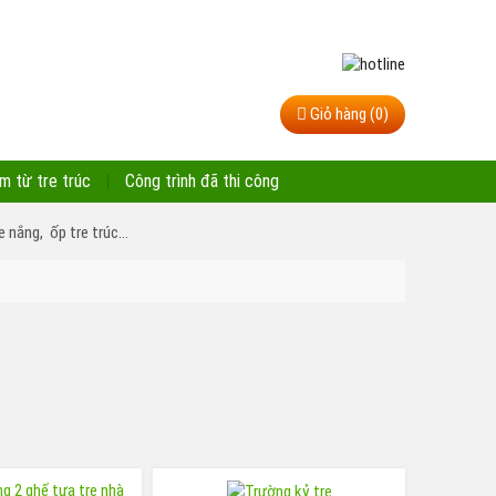
Giỏ hàng (0)
m từ tre trúc
Công trình đã thi công
 nắng,
ốp tre trúc...