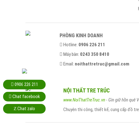
PHÒNG KINH DOANH
Hotline:
0906 226 211
Máy bàn:
0243 350 8410
Email:
noithattretruc@gmail.com
0906 226 211
NỘI THẤT TRE TRÚC
Chat facebook
www.NoiThatTreTruc.vn
- Gìn giữ hồn quê V
Chat zalo
Z
Chuyên thi công, thiết kế, cung cấp đồ tr