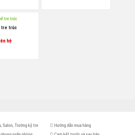
tre trúc
iên hệ
, Salon, Trường kỷ tre
Hướng dẫn mua hàng
 phong ngăn phòng
Cam kết trước và sau bán